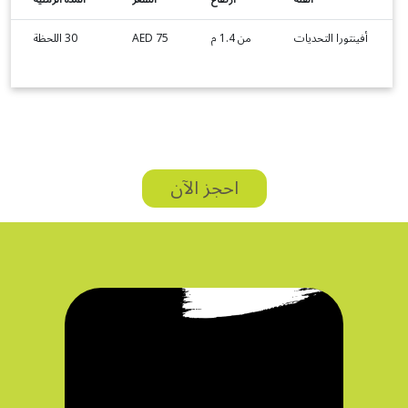
أفينتورا التحديات
من 1.4 م
AED 75
30 اللحظة
احجز الآن